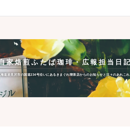
自家焙煎ふたば珈琲・広報担当日
北海道岩見沢市の国道234号沿いにあるきまぐれ喫茶店からのお知らせと日々のあれこれ