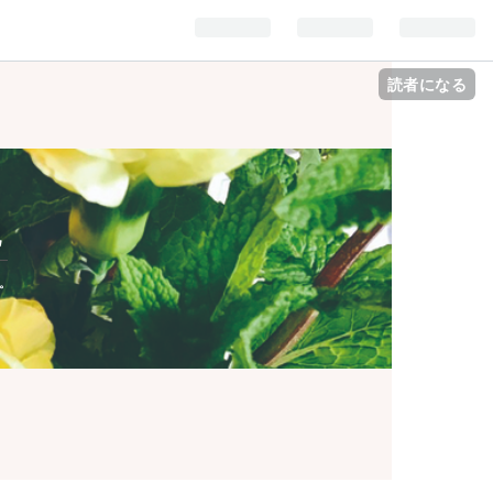
読者になる
記
。