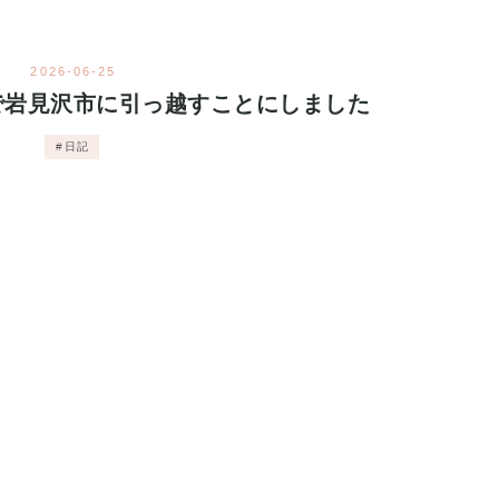
2026
-
06
-
25
で岩見沢市に引っ越すことにしました
日記